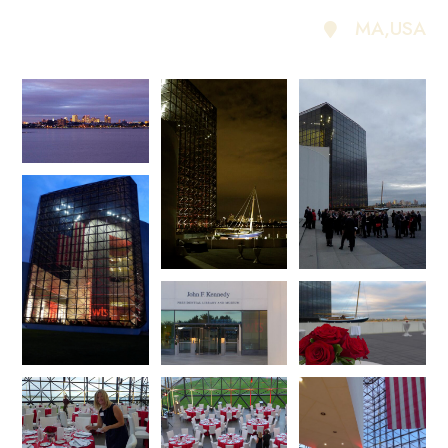
MA
,USA
